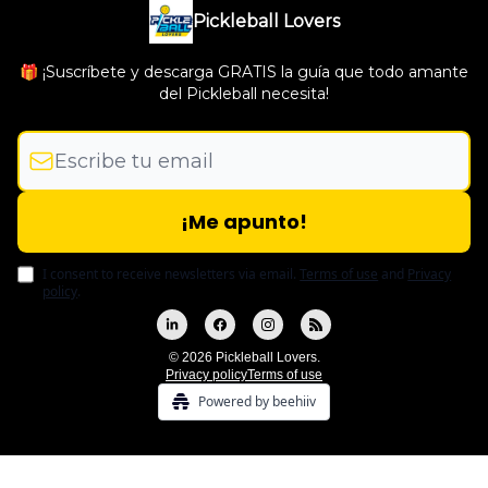
Pickleball Lovers
🎁 ¡Suscríbete y descarga GRATIS la guía que todo amante
del Pickleball necesita!
I consent to receive newsletters via email.
Terms of use
and
Privacy
policy
.
© 2026 Pickleball Lovers.
Privacy policy
Terms of use
Powered by beehiiv