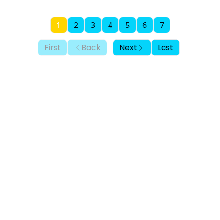
1
2
3
4
5
6
7
First
Back
Next
Last