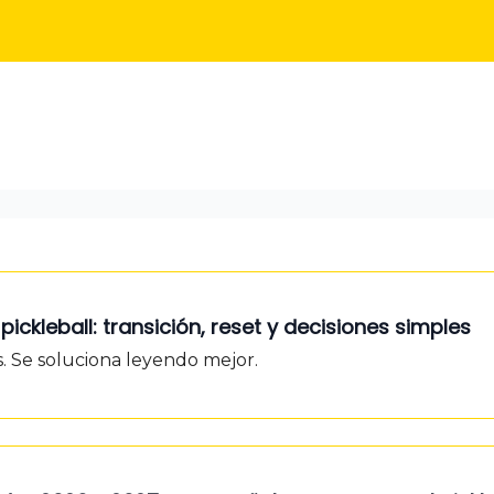
e en PL
Unidad Didáctica
ickleball: transición, reset y decisiones simples
́s. Se soluciona leyendo mejor.