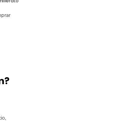
hillerato
mprar
m?
io,