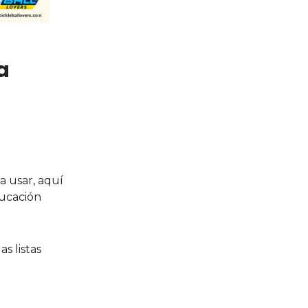
a
a usar, aquí
ducación
s listas