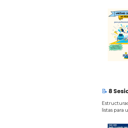
📝
8 Sesi
Estructurad
listas para 