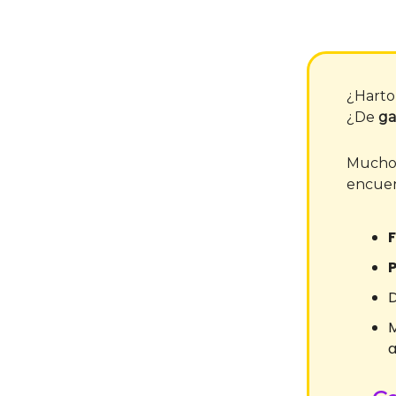
¿Harto
¿De
ga
Muchos
encuen
M