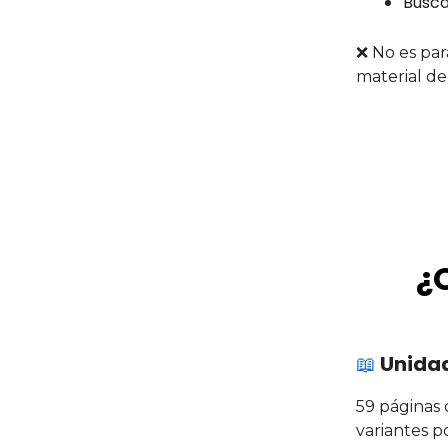
Busca
❌ No es par
material de 
¿
📖
Unidad
59 páginas 
variantes p