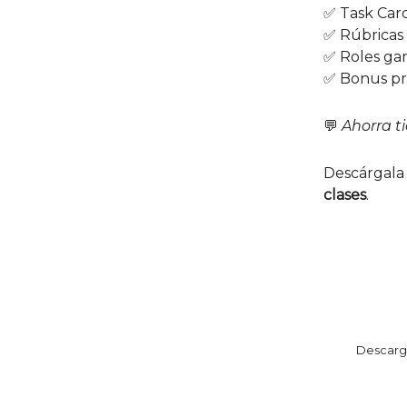
✅ Task Car
✅ Rúbricas
✅ Roles gam
✅ Bonus prá
💬
Ahorra t
Descárgala
clases
.
Descarga