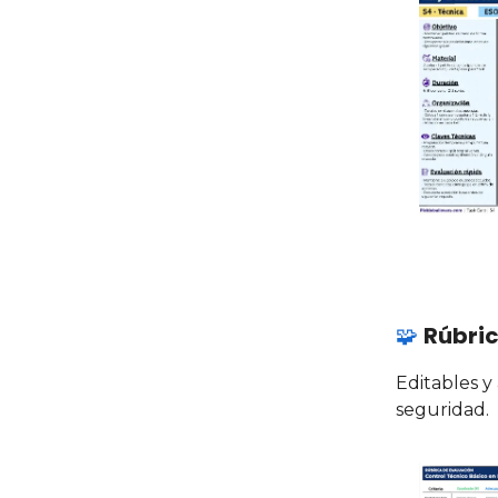
🧩
Rúbric
Editables y
seguridad.