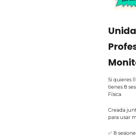
Unida
Profe
Monit
Si quieres 
tienes 8 se
Física.
Creada junto
para usar 
✅ 8 sesione