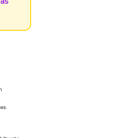
mas
n
es.